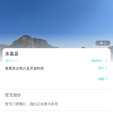


1
永嘉县
0条评论

暂无点评
查看景点简介及开放时间
简介


地图
暂无报价
暂无门票预订，我们正在努力补充