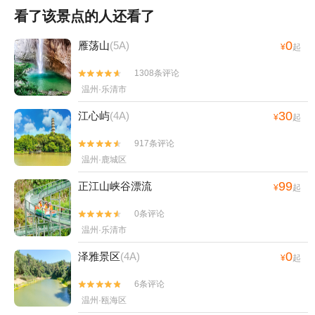
看了该景点的人还看了
0
雁荡山
(5A)
¥
起
1308条评论


温州·乐清市
30
江心屿
(4A)
¥
起
917条评论


温州·鹿城区
99
正江山峡谷漂流
¥
起
0条评论


温州·乐清市
0
泽雅景区
(4A)
¥
起
6条评论


温州·瓯海区