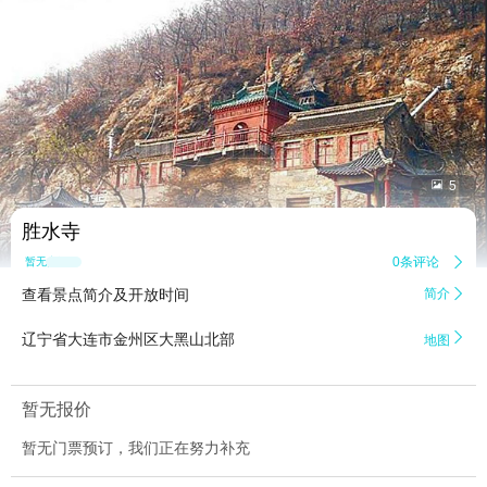


5
胜水寺
0条评论

暂无点评
查看景点简介及开放时间
简介


辽宁省大连市金州区大黑山北部
地图
暂无报价
暂无门票预订，我们正在努力补充