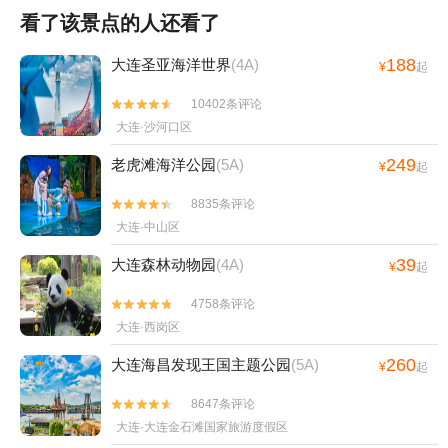
看了该景点的人还看了
188
大连圣亚海洋世界
(4A)
¥
起
10402条评论


大连·沙河口区
249
老虎滩海洋公园
(5A)
¥
起
8835条评论


大连·中山区
39
大连森林动物园
(4A)
¥
起
4758条评论


大连·西岗区
260
大连海昌发现王国主题公园
(5A)
¥
起
8647条评论


大连·大连金石滩国家旅游度假区