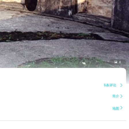

4
6条评论

简介


地图