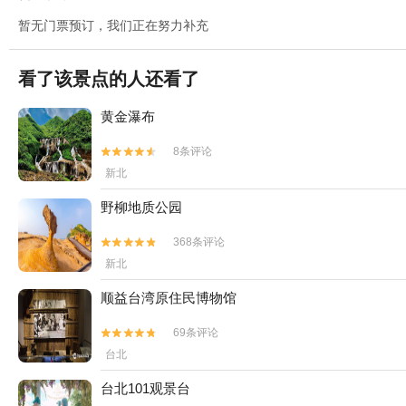
暂无门票预订，我们正在努力补充
看了该景点的人还看了
黄金瀑布
8条评论


新北
野柳地质公园
368条评论


新北
顺益台湾原住民博物馆
69条评论


台北
台北101观景台