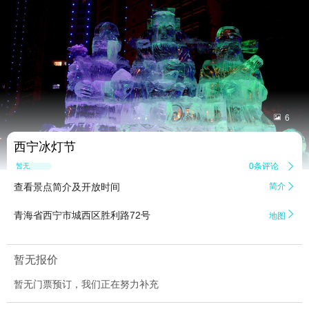


6
西宁冰灯节
0条评论

暂无点评
查看景点简介及开放时间
简介


青海省西宁市城西区胜利路72号
地图
暂无报价
暂无门票预订，我们正在努力补充