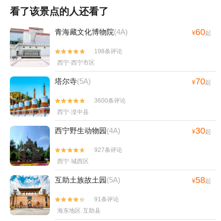
看了该景点的人还看了
60
青海藏文化博物院
(4A)
¥
起
198条评论


西宁·西宁市区
70
塔尔寺
(5A)
¥
起
3600条评论


西宁·湟中县
30
西宁野生动物园
(4A)
¥
起
927条评论


西宁·城西区
58
互助土族故土园
(5A)
¥
起
91条评论


海东地区·互助县