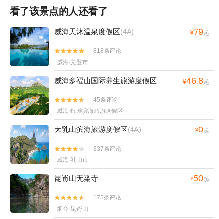
看了该景点的人还看了
79
威海天沐温泉度假区
(4A)
¥
起
818条评论


威海·文登市
46.8
威海多福山国际养生旅游度假区
¥
起
45条评论


威海·银滩滨海旅游度假区
0
大乳山滨海旅游度假区
(4A)
¥
起
337条评论


威海·乳山市
50
昆嵛山无染寺
¥
起
173条评论


烟台·昆嵛山