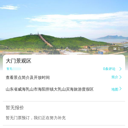


1
大门景观区
0条评论

暂无点评
查看景点简介及开放时间
简介


山东省威海乳山市海阳所镇大乳山滨海旅游度假区
地图
暂无报价
暂无门票预订，我们正在努力补充