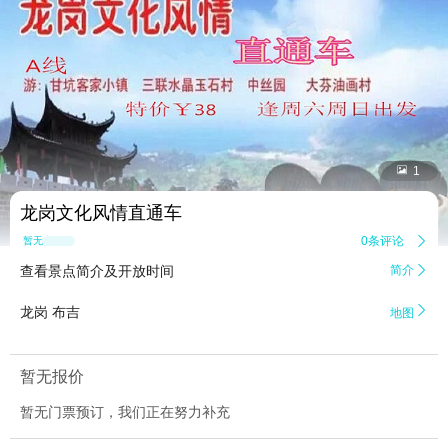


1
龙岗文化风情直通车
0条评论

暂无点评
查看景点简介及开放时间
简介


龙岗 布吉
地图
暂无报价
暂无门票预订，我们正在努力补充