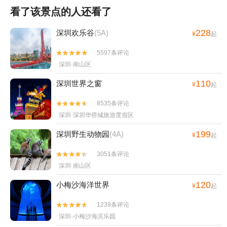
看了该景点的人还看了
228
深圳欢乐谷
(5A)
¥
起
5597条评论


深圳·南山区
110
深圳世界之窗
¥
起
8535条评论


深圳·深圳华侨城旅游度假区
199
深圳野生动物园
(4A)
¥
起
3051条评论


深圳·南山区
120
小梅沙海洋世界
¥
起
1239条评论


深圳·小梅沙海滨乐园