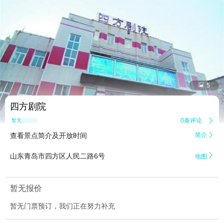


5
四方剧院
0条评论

暂无点评
查看景点简介及开放时间
简介


山东青岛市四方区人民二路6号
地图
暂无报价
暂无门票预订，我们正在努力补充