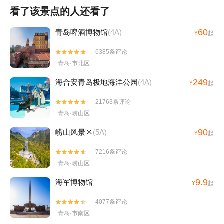
看了该景点的人还看了
60
青岛啤酒博物馆
(4A)
¥
起
6385条评论


青岛·市北区
249
海合安青岛极地海洋公园
(4A)
¥
起
21763条评论


青岛·崂山区
90
崂山风景区
(5A)
¥
起
7216条评论


青岛·崂山区
9.9
海军博物馆
¥
起
4077条评论


青岛·市南区