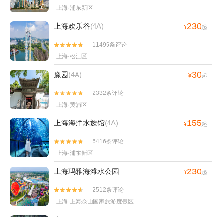
上海·浦东新区
230
上海欢乐谷
(4A)
¥
起
11495条评论


上海·松江区
30
豫园
(4A)
¥
起
2332条评论


上海·黄浦区
155
上海海洋水族馆
(4A)
¥
起
6416条评论


上海·浦东新区
230
上海玛雅海滩水公园
¥
起
2512条评论


上海·上海佘山国家旅游度假区