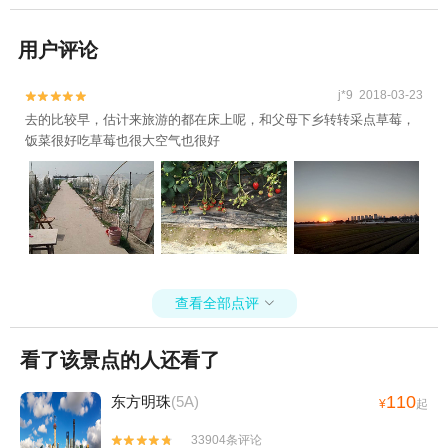
用户评论
j*9 2018-03-23


去的比较早，估计来旅游的都在床上呢，和父母下乡转转采点草莓，
饭菜很好吃草莓也很大空气也很好
查看全部点评

看了该景点的人还看了
110
东方明珠
(5A)
¥
起
33904条评论

