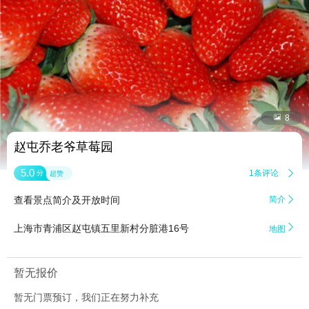


8
赵屯乔老爷草莓园
5.0
1条评论

分
超赞
查看景点简介及开放时间
简介


上海市青浦区赵屯镇五里新村分脏港16号
地图
暂无报价
暂无门票预订，我们正在努力补充