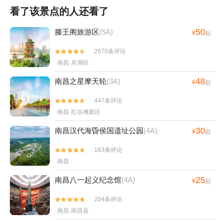
看了该景点的人还看了
50
滕王阁旅游区
(5A)
¥
起
2670条评论


南昌·东湖区
48
南昌之星摩天轮
(3A)
¥
起
447条评论


南昌·红谷滩新区
30
南昌汉代海昏侯国遗址公园
(4A)
¥
起
163条评论


南昌
25
南昌八一起义纪念馆
(4A)
¥
起
204条评论


南昌·南昌县