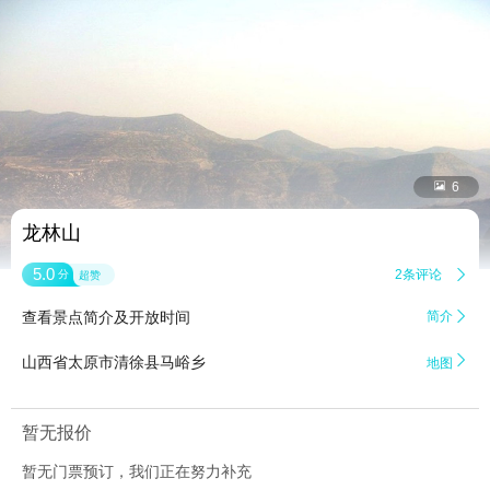


6
龙林山
5.0
2条评论

分
超赞
查看景点简介及开放时间
简介


山西省太原市清徐县马峪乡
地图
暂无报价
暂无门票预订，我们正在努力补充