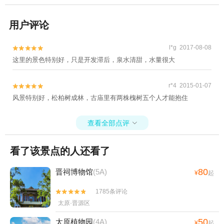
用户评论
l*g 2017-08-08


这里的景色特别好，只是开发滞后，泉水清甜，水量很大
r*4 2015-01-07


风景特别好，松柏树成林，古庙里有两株槐树五个人才能抱住
查看全部点评

看了该景点的人还看了
80
晋祠博物馆
(5A)
¥
起
1785条评论


太原·晋源区
50
太原植物园
(4A)
¥
起