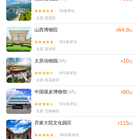
54条评论


太原·晋源区
64.9
山西博物院
¥
起
601条评论


太原·迎泽区
10
太原动物园
(4A)
¥
起
441条评论


太原·杏花岭区
60
中国煤炭博物馆
(4A)
¥
起
501条评论


太原·万柏林区
115
乔家大院文化园区
¥
起
3000条评论

