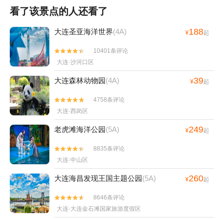
看了该景点的人还看了
188
大连圣亚海洋世界
(4A)
¥
起
10401条评论


大连·沙河口区
39
大连森林动物园
(4A)
¥
起
4758条评论


大连·西岗区
249
老虎滩海洋公园
(5A)
¥
起
8835条评论


大连·中山区
260
大连海昌发现王国主题公园
(5A)
¥
起
8646条评论


大连·大连金石滩国家旅游度假区