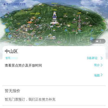


1
中山区
0条评论

暂无点评
查看景点简介及开放时间
简介


地图
暂无报价
暂无门票预订，我们正在努力补充