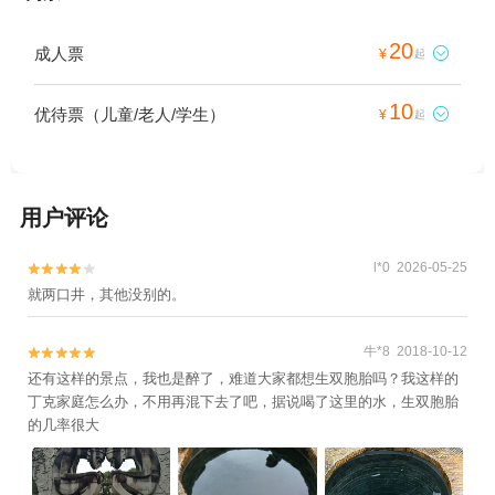
20
成人票

¥
起
10
优待票（儿童/老人/学生）

¥
起
用户评论
l*0 2026-05-25


就两口井，其他没别的。
牛*8 2018-10-12


还有这样的景点，我也是醉了，难道大家都想生双胞胎吗？我这样的
丁克家庭怎么办，不用再混下去了吧，据说喝了这里的水，生双胞胎
的几率很大