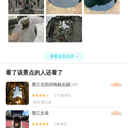
查看全部点评

看了该景点的人还看了
39
墨江北回归线标志园
(4A)
¥
起
277条评论


普洱·墨江县
20
墨江文庙
¥
起
0条评论

