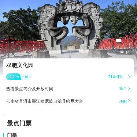


14
双胞文化园
4.0
71条评论

分
一般
查看景点简介及开放时间
简介


云南省普洱市墨江哈尼族自治县哈尼大道
地图
景点门票
门票