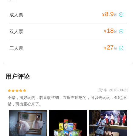
8.9
成人票

¥
起
18
双人票

¥
起
27
三人票

¥
起
用户评论
天*字 2018-08-23


不错，挺好玩的，若喜欢丝绸，衣服布质感的，可以去玩玩，4D也不
错，玩出童心来了。