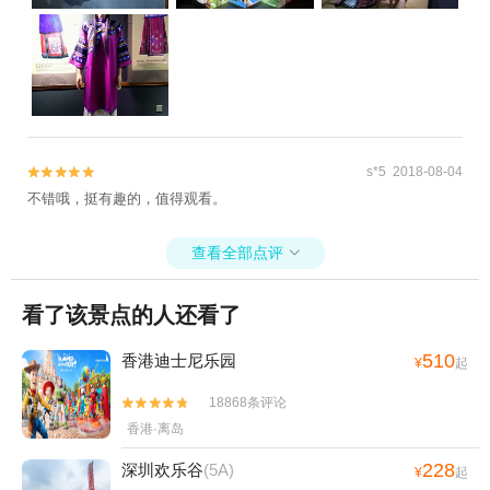
s*5 2018-08-04


不错哦，挺有趣的，值得观看。
查看全部点评

看了该景点的人还看了
510
香港迪士尼乐园
¥
起
18868条评论


香港·离岛
228
深圳欢乐谷
(5A)
¥
起