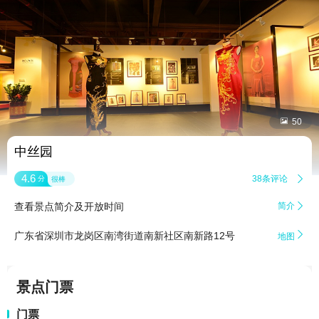


50
中丝园
4.6
38条评论

分
很棒
查看景点简介及开放时间
简介


广东省深圳市龙岗区南湾街道南新社区南新路12号
地图
景点门票
门票