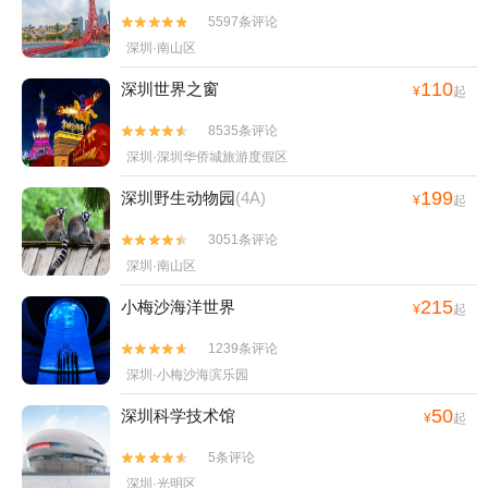
5597条评论


深圳·南山区
110
深圳世界之窗
¥
起
8535条评论


深圳·深圳华侨城旅游度假区
199
深圳野生动物园
(4A)
¥
起
3051条评论


深圳·南山区
215
小梅沙海洋世界
¥
起
1239条评论


深圳·小梅沙海滨乐园
50
深圳科学技术馆
¥
起
5条评论


深圳·光明区