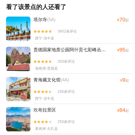
看了该景点的人还看了
70
塔尔寺
(5A)
¥
起
3602条评论


西宁·湟中县
95
贵德国家地质公园阿什贡七彩峰丛景区
(4A)
¥
起
350条评论


海南洲·贵德县
9
青海藏文化馆
(4A)
¥
起
106条评论


西宁·湟中县
84
坎布拉景区
¥
起
250条评论


黄南洲·尖扎县