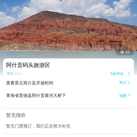


10
阿什贡码头旅游区
0条评论

暂无点评
查看景点简介及开放时间
简介


青海省贵德县阿什贡黄河大桥下
地图
暂无报价
暂无门票预订，我们正在努力补充