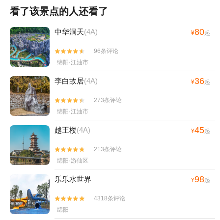
看了该景点的人还看了
80
中华洞天
(4A)
¥
起
96条评论


绵阳·江油市
36
李白故居
(4A)
¥
起
273条评论


绵阳·江油市
45
越王楼
(4A)
¥
起
213条评论


绵阳·游仙区
98
乐乐水世界
¥
起
4318条评论


绵阳