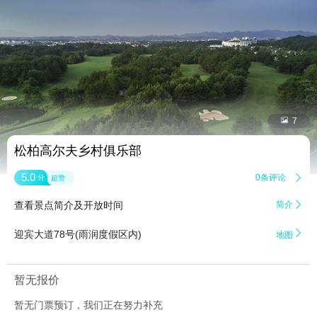


7
松柏高尔夫乡村俱乐部
5.0
0条评论

分
超赞
查看景点简介及开放时间
简介


迎宾大道78号(雨润度假区内)
地图
暂无报价
暂无门票预订，我们正在努力补充