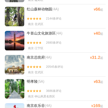
南京·建邺区
66
红山森林动物园
(4A)
¥
起
2144条评论


南京·玄武区
40
牛首山文化旅游区
(4A)
¥
起
2680条评论


南京·江宁区
31.2
南京总统府
(4A)
¥
起
20545条评论


南京·玄武区
63
明孝陵
(5A)
¥
起
3686条评论


南京·钟山风景名胜区
169
南京欢乐谷
(4A)
¥
起