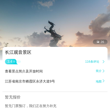


26
长江观音景区
3.4
116条评论

分
查看景点简介及开放时间
简介


江苏省南京市栖霞区永济大道9号
地图
暂无报价
暂无门票预订，我们正在努力补充