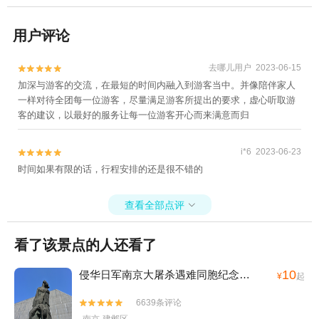
用户评论
去哪儿用户 2023-06-15


加深与游客的交流，在最短的时间内融入到游客当中。并像陪伴家人
一样对待全团每一位游客，尽量满足游客所提出的要求，虚心听取游
客的建议，以最好的服务让每一位游客开心而来满意而归
i*6 2023-06-23


时间如果有限的话，行程安排的还是很不错的
查看全部点评

看了该景点的人还看了
10
侵华日军南京大屠杀遇难同胞纪念馆
(4A)
¥
起
6639条评论

