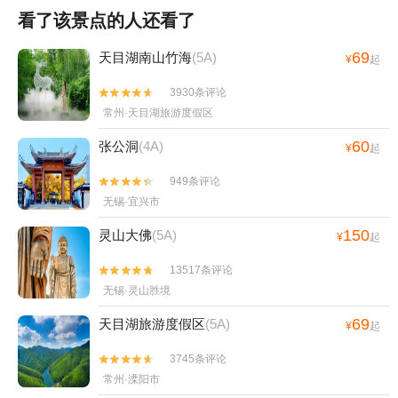
看了该景点的人还看了
69
天目湖南山竹海
(5A)
¥
起
3930条评论


常州·天目湖旅游度假区
60
张公洞
(4A)
¥
起
949条评论


无锡·宜兴市
150
灵山大佛
(5A)
¥
起
13517条评论


无锡·灵山胜境
69
天目湖旅游度假区
(5A)
¥
起
3745条评论


常州·溧阳市