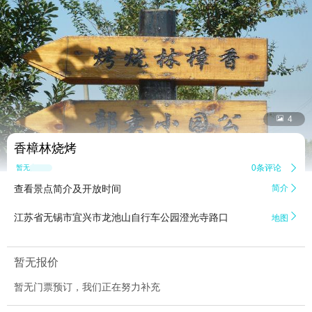


4
香樟林烧烤
0条评论

暂无点评
查看景点简介及开放时间
简介


江苏省无锡市宜兴市龙池山自行车公园澄光寺路口
地图
暂无报价
暂无门票预订，我们正在努力补充