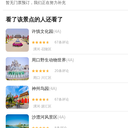
暂无门票预订，我们正在努力补充
看了该景点的人还看了
许慎文化园
(4A)
67条评论


漯河·召陵区
周口野生动物世界
(4A)
20条评论


周口·川汇区
神州鸟园
(4A)
67条评论


漯河·源汇区
沙澧河风景区
(4A)