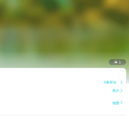

1
0条评论

简介


地图