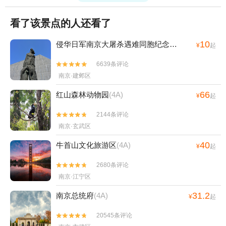
看了该景点的人还看了
10
侵华日军南京大屠杀遇难同胞纪念馆
(4A)
¥
起
6639条评论


南京·建邺区
66
红山森林动物园
(4A)
¥
起
2144条评论


南京·玄武区
40
牛首山文化旅游区
(4A)
¥
起
2680条评论


南京·江宁区
31.2
南京总统府
(4A)
¥
起
20545条评论

