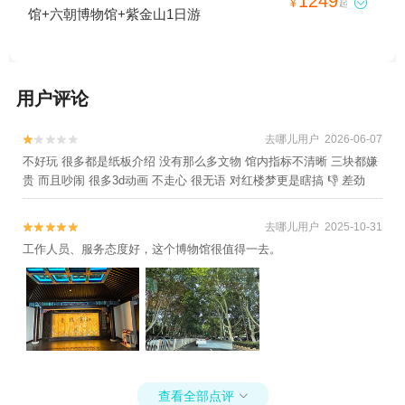
1249

¥
起
馆+六朝博物馆+紫金山1日游
用户评论
去哪儿用户 2026-06-07


不好玩 很多都是纸板介绍 没有那么多文物 馆内指标不清晰 三块都嫌
贵 而且吵闹 很多3d动画 不走心 很无语 对红楼梦更是瞎搞 👎 差劲
去哪儿用户 2025-10-31


工作人员、服务态度好，这个博物馆很值得一去。
查看全部点评
