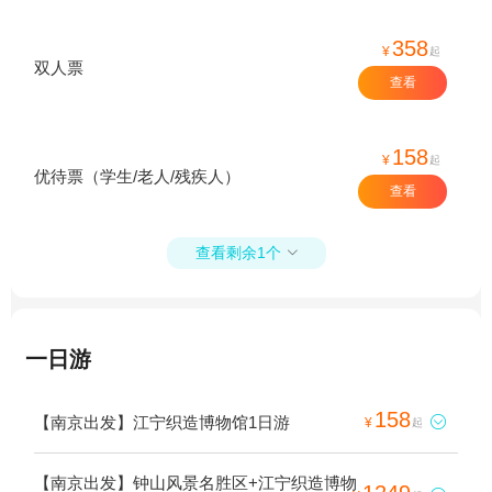
358
¥
起
双人票
查看
158
¥
起
优待票（学生/老人/残疾人）
查看
查看剩余1个

一日游
158
【南京出发】江宁织造博物馆1日游

¥
起
【南京出发】钟山风景名胜区+江宁织造博物