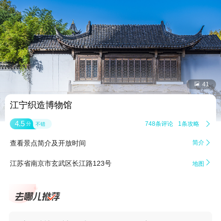


41
江宁织造博物馆
4.5
748条评论
1条攻略

分
不错
查看景点简介及开放时间
简介


江苏省南京市玄武区长江路123号
地图