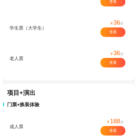
查看
36
¥
起
学生票（大学生）
查看
36
¥
起
老人票
查看
项目+演出
门票+换装体验
188
¥
起
成人票
查看