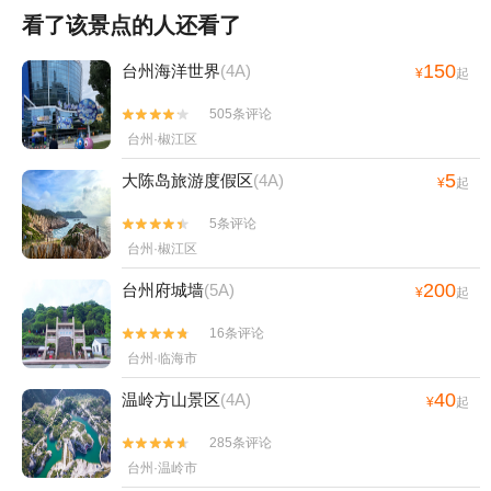
看了该景点的人还看了
150
台州海洋世界
(4A)
¥
起
505条评论


台州·椒江区
5
大陈岛旅游度假区
(4A)
¥
起
5条评论


台州·椒江区
200
台州府城墙
(5A)
¥
起
16条评论


台州·临海市
40
温岭方山景区
(4A)
¥
起
285条评论


台州·温岭市