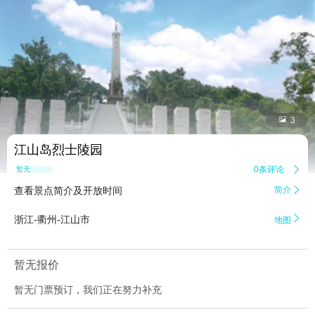


3
江山岛烈士陵园
0条评论

暂无点评
查看景点简介及开放时间
简介


浙江-衢州-江山市
地图
暂无报价
暂无门票预订，我们正在努力补充