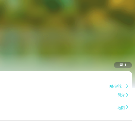

1
0条评论

简介


地图