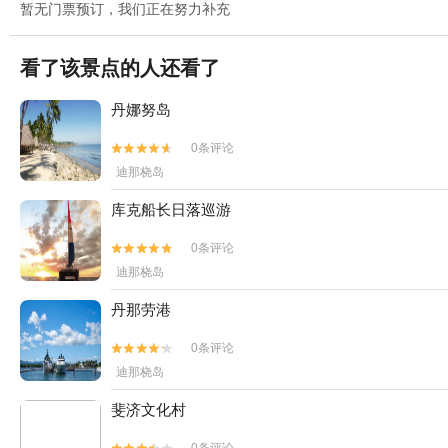
暂无门票预订，我们正在努力补充
看了该景点的人还看了
丹娜努岛
0条评论


迪那桡岛
库克船长日落巡游
0条评论


迪那桡岛
丹那劳港
0条评论


迪那桡岛
斐济文化村