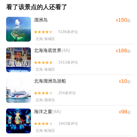
看了该景点的人还看了
150
涠洲岛
¥
起
5186条评论


北海·海城区
166
北海海底世界
(4A)
¥
起
2413条评论


北海·海城区
10
北海涠洲岛游船
¥
起
254条评论


北海·涠洲岛
98
海洋之窗
(4A)
¥
起
1843条评论


北海·银海区