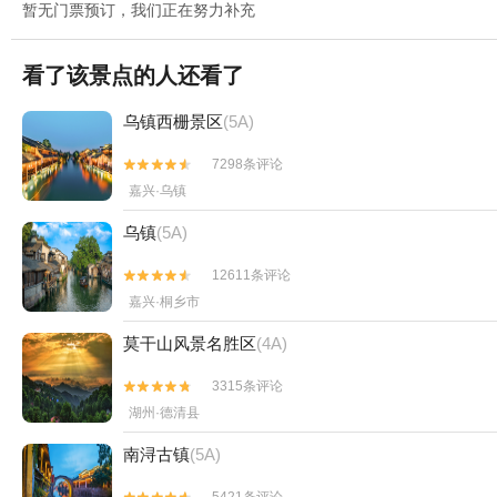
暂无门票预订，我们正在努力补充
看了该景点的人还看了
乌镇西栅景区
(5A)
7298条评论


嘉兴·乌镇
乌镇
(5A)
12611条评论


嘉兴·桐乡市
莫干山风景名胜区
(4A)
3315条评论


湖州·德清县
南浔古镇
(5A)