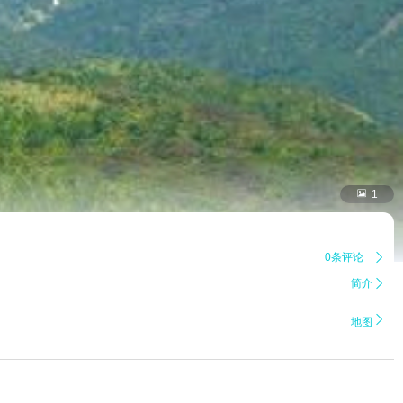

1
0条评论

简介


地图