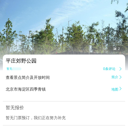


2
平庄郊野公园
0条评论

暂无点评
查看景点简介及开放时间
简介


北京市海淀区四季青镇
地图
暂无报价
暂无门票预订，我们正在努力补充