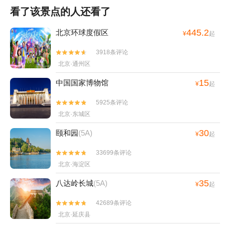
看了该景点的人还看了
445.2
北京环球度假区
¥
起
3918条评论


北京·通州区
15
中国国家博物馆
¥
起
5925条评论


北京·东城区
30
颐和园
(5A)
¥
起
33699条评论


北京·海淀区
35
八达岭长城
(5A)
¥
起
42689条评论


北京·延庆县