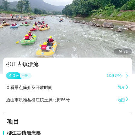


21
柳江古镇漂流
4.0
13条评论

分
一般
查看景点简介及开放时间
简介


眉山市洪雅县柳江镇玉屏北街66号
地图
项目
柳江古镇漂流票