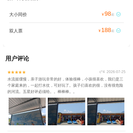
98
大小同价

¥
起
188
双人票

¥
起
用户评论
c*4 2026-07-25


水流挺缓慢，亲子游玩非常的好，体验很棒，小孩很喜欢，我们是三
个家庭来的，一起打水仗，可好玩了。孩子们喜欢的很，没有很危险
的河流。五星好评必须给。。棒棒棒。。