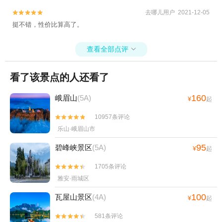
去哪儿用户 2021-12-05


挺不错，性价比算高了。
查看全部点评

看了该景点的人还看了
160
峨眉山
(5A)
¥
起
10957条评论


乐山·峨眉山市
95
碧峰峡景区
(5A)
¥
起
1705条评论


雅安·雨城区
100
瓦屋山景区
(4A)
¥
起
581条评论

