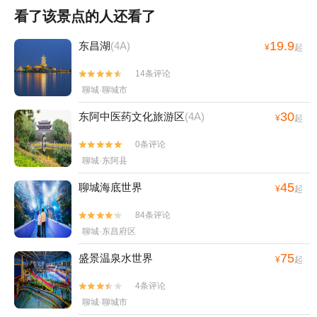
看了该景点的人还看了
19.9
东昌湖
(4A)
¥
起
14条评论


聊城·聊城市
30
东阿中医药文化旅游区
(4A)
¥
起
0条评论


聊城·东阿县
45
聊城海底世界
¥
起
84条评论


聊城·东昌府区
75
盛景温泉水世界
¥
起
4条评论


聊城·聊城市