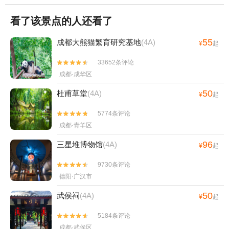
看了该景点的人还看了
55
成都大熊猫繁育研究基地
(4A)
¥
起
33652条评论


成都·成华区
50
杜甫草堂
(4A)
¥
起
5774条评论


成都·青羊区
96
三星堆博物馆
(4A)
¥
起
9730条评论


德阳·广汉市
50
武侯祠
(4A)
¥
起
5184条评论


成都·武侯区