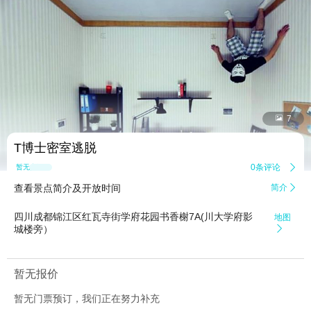


7
T博士密室逃脱
0条评论

暂无点评
查看景点简介及开放时间
简介

四川成都锦江区红瓦寺街学府花园书香榭7A(川大学府影
地图
城楼旁）

暂无报价
暂无门票预订，我们正在努力补充