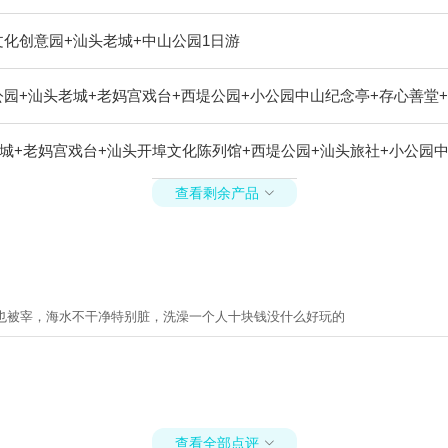
化创意园+汕头老城+中山公园1日游
园+汕头老城+老妈宫戏台+西堤公园+小公园中山纪念亭+存心善堂
老城+老妈宫戏台+汕头开埠文化陈列馆+西堤公园+汕头旅社+小公园
查看剩余产品

也被宰，海水不干净特别脏，洗澡一个人十块钱没什么好玩的
查看全部点评
