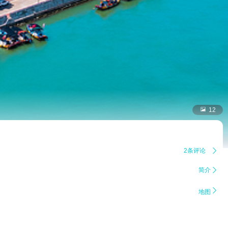

12
2条评论

简介


地图