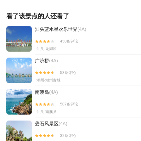
看了该景点的人还看了
汕头蓝水星欢乐世界
(4A)
450条评论


汕头·龙湖区
广济桥
(4A)
53条评论


潮州·潮州古城
南澳岛
(4A)
507条评论


汕头·南澳县
礐石风景区
(4A)
32条评论

