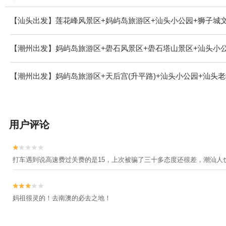
【汕头出发】莲花峰风景区+妈屿岛旅游区+汕头小公园+狮子城文
【潮州出发】妈屿岛旅游区+礐石风景区+礐石塔山景区+汕头小公
【潮州出发】妈屿岛旅游区+天后宫(升平路)+汕头小公园+汕头
用户评论


打车遇到说高速费过关费的是15，上次被骗了三十多态度还很差，潮汕人


妈祖很灵的！去南澳的必去之地！