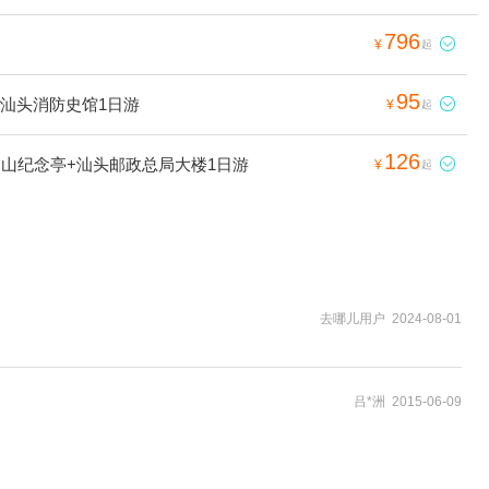
796

¥
起
95
+汕头消防史馆1日游

¥
起
126
中山纪念亭+汕头邮政总局大楼1日游

¥
起
去哪儿用户 2024-08-01
吕*洲 2015-06-09