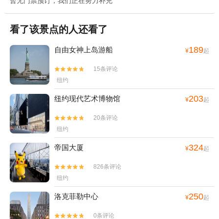
暂无门票预订，我们正在努力补充
看了该景点的人还看了
189
自由女神上岛游船
¥
起
15条评论


纽约
203
纽约现代艺术博物馆
¥
起
20条评论


纽约
324
帝国大厦
¥
起
826条评论


纽约
250
洛克菲勒中心
¥
起
0条评论

