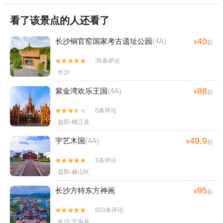
看了该景点的人还看了
40
长沙铜官窑国家考古遗址公园
(4A)
¥
起
36条评论


长沙
88
紫金湾欢乐王国
(4A)
¥
起
0条评论


益阳·桃江县
49.9
宇艺木国
(4A)
¥
起
3条评论


益阳·赫山区
95
长沙方特东方神画
¥
起
603条评论


长沙·宁乡县