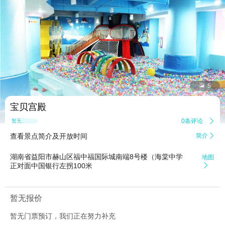


5
宝贝宫殿
0条评论

暂无点评
查看景点简介及开放时间
简介

湖南省益阳市赫山区福中福国际城南端8号楼（海棠中学
地图
正对面中国银行左拐100米

暂无报价
暂无门票预订，我们正在努力补充