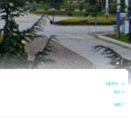

1
0条评论

简介


地图