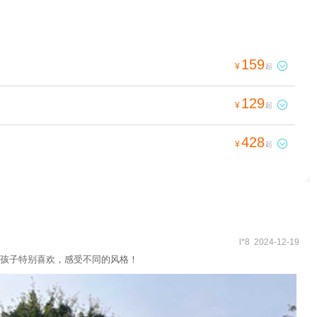
159

¥
起
129

¥
起
428

¥
起
l*8 2024-12-19
孩子特别喜欢，感受不同的风格！