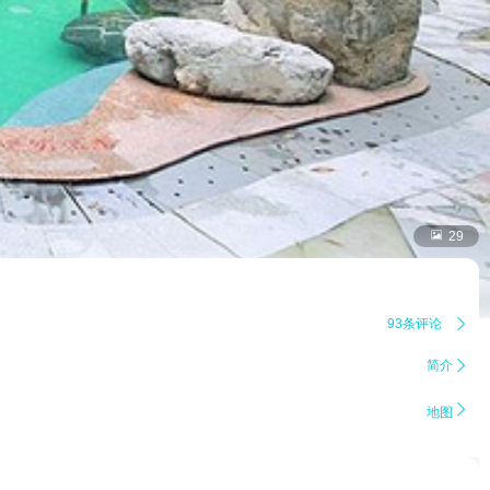

29
93条评论

简介


地图