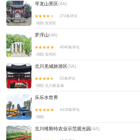
寻龙山景区
(4A)
273条评论


绵阳·安州区
罗浮山
(4A)
4040条评论


绵阳·安州区
北川羌城旅游区
(5A)
52条评论


绵阳·北川新县城
乐乐水世界
4318条评论


绵阳
北川维斯特农业示范观光园
(4A)