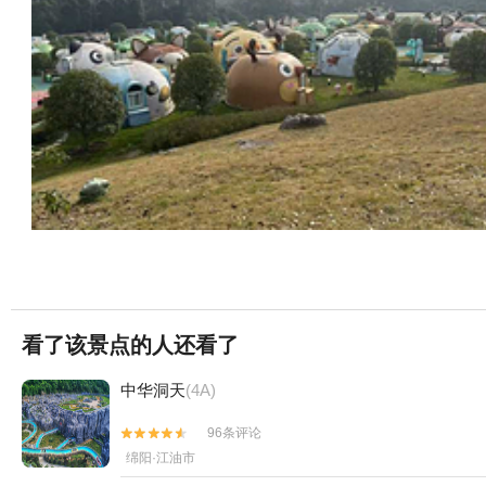
看了该景点的人还看了
中华洞天
(4A)
96条评论


绵阳·江油市