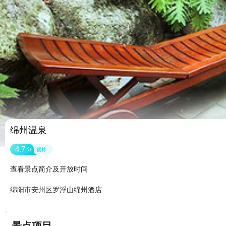
绵州温泉
4.7
分
很棒
查看景点简介及开放时间
绵阳市安州区罗浮山绵州酒店