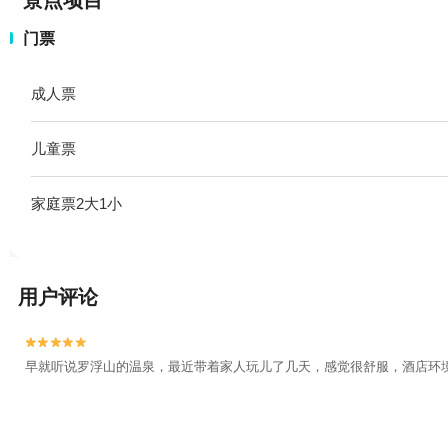
景点项目
门票
成人票
儿童票
家庭票2大1小
用户评论


早就听说罗浮山的温泉，最近带着家人玩儿了几天，感觉很舒服，酒店环