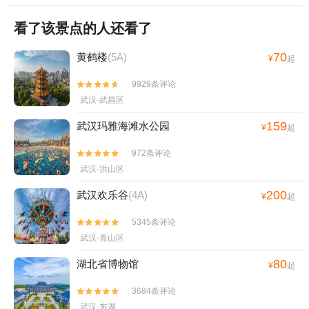
看了该景点的人还看了
70
黄鹤楼
(5A)
¥
起
9929条评论


武汉·武昌区
159
武汉玛雅海滩水公园
¥
起
972条评论


武汉·洪山区
200
武汉欢乐谷
(4A)
¥
起
5345条评论


武汉·青山区
80
湖北省博物馆
¥
起
3684条评论


武汉·东湖