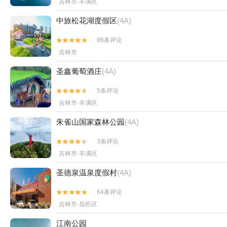
吉林市·丰满区
中旅松花湖度假区
(4A)
86条评论


吉林市
圣鑫葡萄酒庄
(4A)
5条评论


吉林市·丰满区
朱雀山国家森林公园
(4A)
3条评论


吉林市·丰满区
圣德泉温泉度假村
(4A)
64条评论


吉林市·昌邑区
江南公园