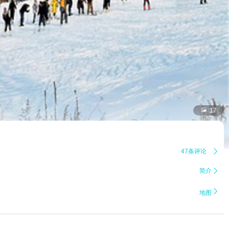

17
47条评论

简介


地图