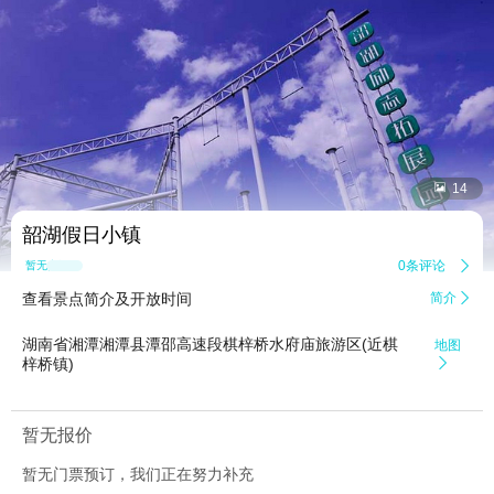


14
韶湖假日小镇
0条评论

暂无点评
查看景点简介及开放时间
简介

湖南省湘潭湘潭县潭邵高速段棋梓桥水府庙旅游区(近棋
地图
梓桥镇)

暂无报价
暂无门票预订，我们正在努力补充