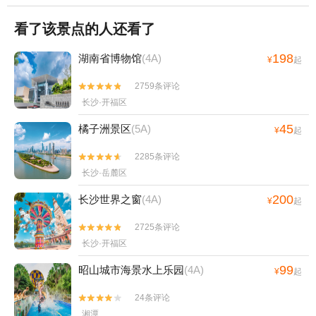
看了该景点的人还看了
198
湖南省博物馆
(4A)
¥
起
2759条评论


长沙·开福区
45
橘子洲景区
(5A)
¥
起
2285条评论


长沙·岳麓区
200
长沙世界之窗
(4A)
¥
起
2725条评论


长沙·开福区
99
昭山城市海景水上乐园
(4A)
¥
起
24条评论


湘潭