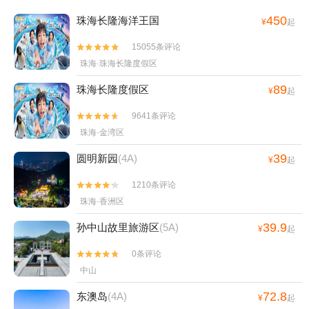
450
珠海长隆海洋王国
¥
起
15055条评论


珠海·珠海长隆度假区
89
珠海长隆度假区
¥
起
9641条评论


珠海·金湾区
39
圆明新园
(4A)
¥
起
1210条评论


珠海·香洲区
39.9
孙中山故里旅游区
(5A)
¥
起
0条评论


中山
72.8
东澳岛
(4A)
¥
起