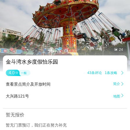


24
金斗湾水乡度假怡乐园
4.0
43条评论
1条攻略

分
一般
查看景点简介及开放时间
简介


大兴路121号
地图
暂无报价
暂无门票预订，我们正在努力补充