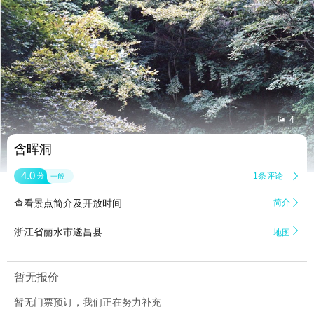


4
含晖洞
4.0
1条评论

分
一般
查看景点简介及开放时间
简介


浙江省丽水市遂昌县
地图
暂无报价
暂无门票预订，我们正在努力补充