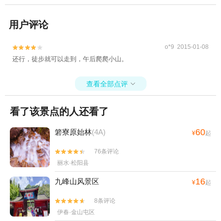
用户评论
o*9 2015-01-08


还行，徒步就可以走到，午后爬爬小山。
查看全部点评

看了该景点的人还看了
60
箬寮原始林
(4A)
¥
起
76条评论


丽水·松阳县
16
九峰山风景区
¥
起
8条评论


伊春·金山屯区