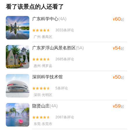
看了该景点的人还看了
60
广东科学中心
(4A)
¥
起
3033条评论


广州·番禺区
54
广东罗浮山风景名胜区
(5A)
¥
起
2685条评论


惠州·博罗县
50
深圳科学技术馆
¥
起
5条评论


深圳·光明区
59
隐贤山庄
(4A)
¥
起
2087条评论


东莞·东莞市