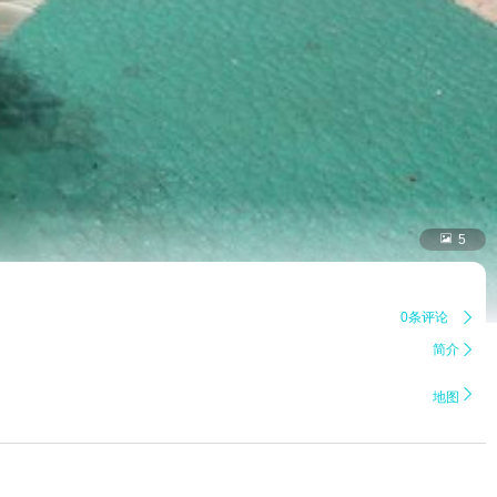

5
0条评论

简介


地图