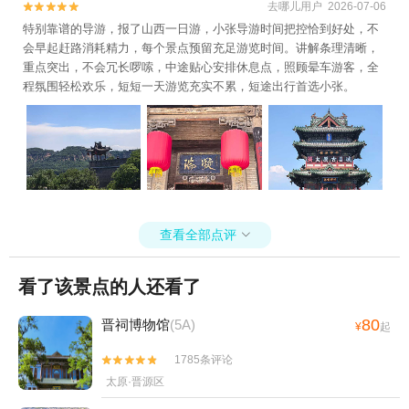
去哪儿用户 2026-07-06


特别靠谱的导游，报了山西一日游，小张导游时间把控恰到好处，不
会早起赶路消耗精力，每个景点预留充足游览时间。讲解条理清晰，
重点突出，不会冗长啰嗦，中途贴心安排休息点，照顾晕车游客，全
程氛围轻松欢乐，短短一天游览充实不累，短途出行首选小张。
查看全部点评

看了该景点的人还看了
80
晋祠博物馆
(5A)
¥
起
1785条评论


太原·晋源区