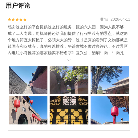
用户评论
琳*目 2026-04-11


感谢这么好的平台提供这么好的服务，报的六人团，因为人数不够，
成了二人专属，司机师傅还给我们提供了行程里没有的景点，就这两
个地方简直太惊艳了，必须大大的赞，这才是真的看到了文物那就是
镇国寺和双林寺，真的可以推荐，平遥古城不做过多评论，不过景区
内电瓶小哥推荐的那家确实不错名字叫复兴公，醋焖牛肉，牛肉扎
实，一点儿不塞牙，醋的酸味儿没有，只留下了香，感叹山西人把醋

的烹饪做到了极致