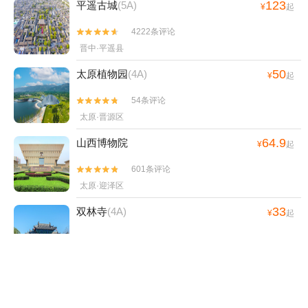
123
平遥古城
(5A)
¥
起
4222条评论


晋中·平遥县
50
太原植物园
(4A)
¥
起
54条评论


太原·晋源区
64.9
山西博物院
¥
起
601条评论


太原·迎泽区
33
双林寺
(4A)
¥
起
288条评论


晋中·平遥县
115
乔家大院文化园区
¥
起
3000条评论

