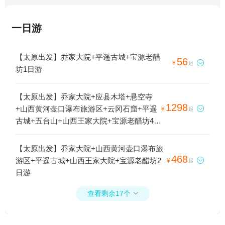
一日游
【太原出发】乔家大院+平遥古城+宝源老醋
56

¥
起
坊1日游
【太原出发】乔家大院+应县木塔+悬空寺
1298
+山西黄河壶口瀑布旅游区+云冈石窟+平遥

¥
起
古城+五台山+山西王家大院+宝源老醋坊4日
游
【太原出发】乔家大院+山西黄河壶口瀑布旅
468
游区+平遥古城+山西王家大院+宝源老醋坊2

¥
起
日游
查看剩余17个
