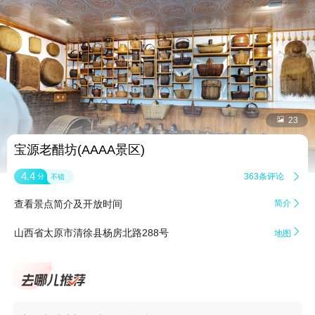


23
宝源老醋坊(AAAA景区)
4.4
363条评论

分
不错
查看景点简介及开放时间
简介


山西省太原市清徐县杨房北路288号
地图