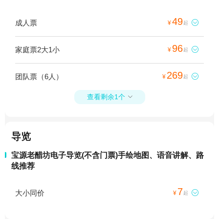
49
成人票

¥
起
96
家庭票2大1小

¥
起
269
团队票（6人）

¥
起
查看剩余1个

导览
宝源老醋坊电子导览(不含门票)手绘地图、语音讲解、路
线推荐
7
大小同价

¥
起