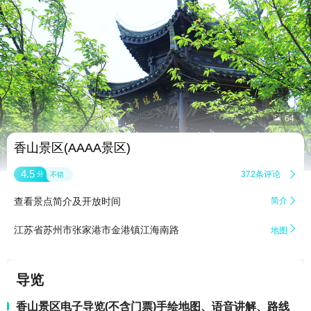


64
香山景区(AAAA景区)
4.5
372条评论

分
不错
查看景点简介及开放时间
简介


江苏省苏州市张家港市金港镇江海南路
地图
导览
香山景区电子导览(不含门票)手绘地图、语音讲解、路线