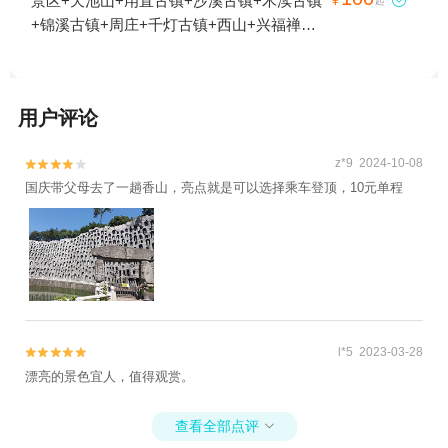
景区+天池山+甪直古镇+沙溪古镇+木渎古镇

¥
起
+锦溪古镇+周庄+千灯古镇+西山+兴福禅寺
+怡园+沧浪亭+阳澄湖莲花岛+枫桥景区+光
福景区+沙家浜风景区+阳澄湖+留园+尚湖风
景区+阳澄湖疗养院+林屋洞+苏州中国花卉
用户评论
植物园+西园寺+洞庭东山+同里古镇+寒山寺
+石公山+荷塘月色湿地公园+静思园+穹窿山
z*9 2024-10-08


+太仓公园+光福古镇+枫桥苑+枫桥古镇+周
国庆带父母去了一趟香山，亮点就是可以选择乘车登顶，10元单程
庄张厅+南湖园全福讲寺+罗星洲+耦园+渔洋
山景区+宝岩生态观光园+中国刺绣艺术馆
+白马涧龙池景区+蒋巷村+太仓玫瑰庄园+重
元寺+震泽古镇+凤凰山景区恬庄古街+旺山
风景区+亭林园+太仓牡丹园山庄+凤凰山景
区河阳山歌馆+陆巷古村+苏州乐园四季恒温
水乐园+平江路历史街区+张家港凤凰山景区
l*5 2023-03-28


+梅李聚沙园+香山景区+太仓艳阳农庄+震泽
漂亮的景色宜人，值得观赏。
公园+虞山索道+张家港市暨阳湖欢乐世界
+雨花胜境+苏州上方山国家森林公园+太仓
查看全部点评

港+平江路历史街区+苏州乐园森林水世界