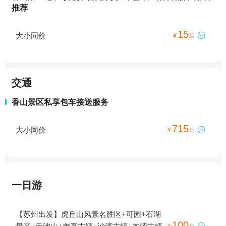
推荐
15
大小同价

¥
起
交通
香山景区私享包车接送服务
715
大小同价

¥
起
一日游
【苏州出发】虎丘山风景名胜区+可园+石湖
100