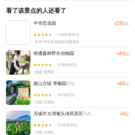
+尚湖游艇+苏州太湖国家湿地公园+苏州旺
看了该景点的人还看了
山九龙潭风景区+太湖游船快艇(石公山码
头)+生命奥秘博物馆+张家港双山高尔夫球场
291
中华恐龙园
¥
起
+阳澄湖老许蟹庄+阳澄湖弘阳蟹庄+凤凰山
景区永庆寺+甪直圆晓果品种植采摘园+阳澄
14606条评论


湖半岛旅游度假区+比斯特苏州购物村+同里
常州·中华恐龙园旅游度假区
湖大饭店+锦溪古镇游船+张家港保利大剧院
83
南通森林野生动物园
+甪直忆江南足浴+东方跆拳道馆（沧浪才智
¥
起
中心馆）+蒋巷生态园+太湖西山玄旸山庄
1198条评论


+甪直儿童主题乐园+苏州静思园酒店+太仓
南通·港闸区
大剧院+甪直瑶盛陶艺DIY+张家港梦幻海洋
王国+苏州太湖园博园+张家港初见香草园
65
惠山古镇·寄畅园
(5A)
¥
起
+寒山寺钟楼+石湖风景区+周庄江南堂客栈
662条评论


+周庄月上·古筝会馆+太湖雪蚕桑文化园+白
无锡·北塘区
鹤寺+上方山森林动物世界+华谊兄弟电影世
界+苏州古旧书店(人民路店)+黎里古镇+张家
0
无锡市太湖鼋头渚风景区
(5A)
¥
起
港萌宠动物园+平江路怪楼+苏州太湖湖滨国
9165条评论
家湿地公园+华谊兄弟电影世界星光大道+开


无锡·滨湖区
来茶馆 木渎评弹昆曲馆+寒山别院+苏州星空