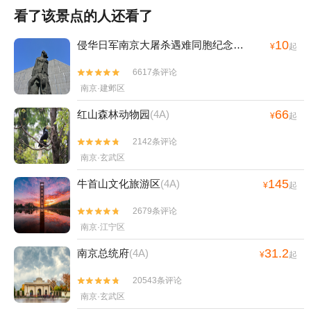
看了该景点的人还看了
10
侵华日军南京大屠杀遇难同胞纪念馆
(4A)
¥
起
6617条评论


南京·建邺区
66
红山森林动物园
(4A)
¥
起
2142条评论


南京·玄武区
145
牛首山文化旅游区
(4A)
¥
起
2679条评论


南京·江宁区
31.2
南京总统府
(4A)
¥
起
20543条评论


南京·玄武区