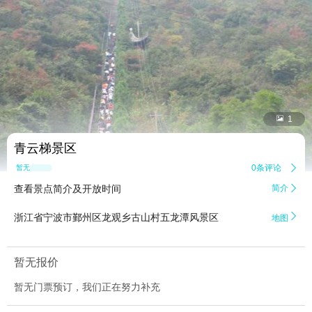


1
青云梯景区
0条评论

暂无点评
查看景点简介及开放时间
简介


浙江省宁波市鄞州区龙观乡古山村五龙潭风景区
地图
暂无报价
暂无门票预订，我们正在努力补充