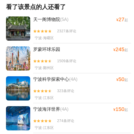
看了该景点的人还看了
27
天一阁博物院
(5A)
¥
起
2327条评论


宁波·海曙区
245
罗蒙环球乐园
¥
起
1509条评论


宁波·鄞州区
50
宁波科学探索中心
(4A)
¥
起
323条评论


宁波·江东区
150
宁波海洋世界
(4A)
¥
起
274条评论


宁波·江东区