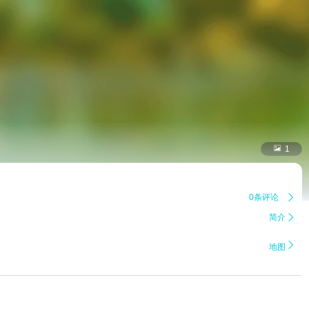

1
0条评论

简介


地图