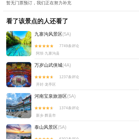
暂无门票预订，我们正在努力补充
看了该景点的人还看了
九寨沟风景区
(5A)
7749条评论


阿坝·九寨沟县
万岁山武侠城
(4A)
1237条评论


开封·龙亭区
河南宝泉旅游区
(5A)
1374条评论


新乡·辉县市
泰山风景区
(5A)