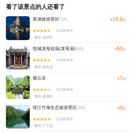
看了该景点的人还看了
19.9
星湖旅游景区
(5A)
¥
起
224条评论


肇庆·端州区
50
悦城龙母祖庙(龙母庙)
(4A)
¥
起
510条评论


肇庆·德庆县
7
紫云谷
¥
起
371条评论


肇庆·鼎湖区
0
绥江竹海生态旅游景区
(4A)
¥
起
115条评论


肇庆·广宁县