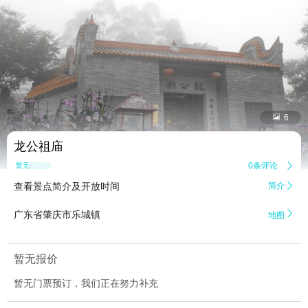


6
龙公祖庙
0条评论

暂无点评
查看景点简介及开放时间
简介


广东省肇庆市乐城镇
地图
暂无报价
暂无门票预订，我们正在努力补充