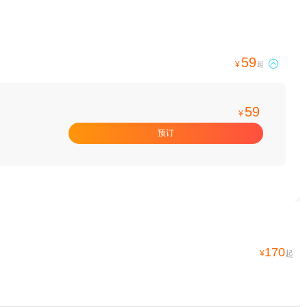
59

¥
起
59
¥
预订
170
¥
起