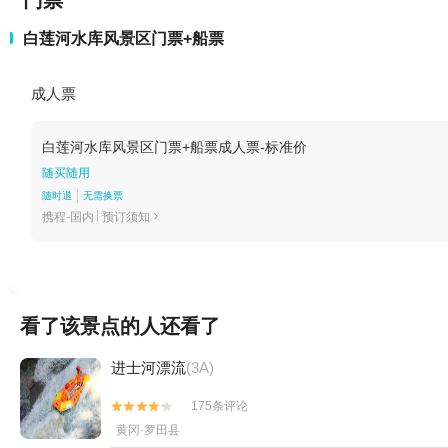
门票
白莲河水库风景区门票+船票
成人票
白莲河水库风景区门票+船票成人票-标准价
随买随用
随时退
无需换票
携程-国内
预订须知

看了该景点的人还看了
进士河漂流
(3A)
175条评论


黄冈·罗田县