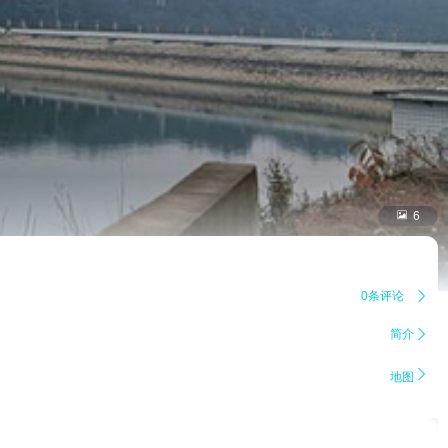

6
0条评论

简介


地图