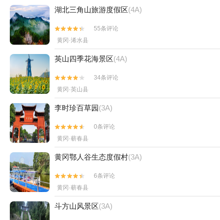
湖北三角山旅游度假区
(4A)
55条评论


黄冈·浠水县
英山四季花海景区
(4A)
34条评论


黄冈·英山县
李时珍百草园
(3A)
0条评论


黄冈·蕲春县
黄冈鄂人谷生态度假村
(3A)
6条评论


黄冈·蕲春县
斗方山风景区
(3A)