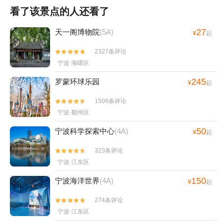
看了该景点的人还看了
27
天一阁博物院
(5A)
¥
起
2327条评论


宁波·海曙区
245
罗蒙环球乐园
¥
起
1509条评论


宁波·鄞州区
50
宁波科学探索中心
(4A)
¥
起
323条评论


宁波·江东区
150
宁波海洋世界
(4A)
¥
起
274条评论


宁波·江东区