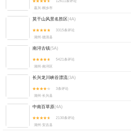
12611条评论


嘉兴·桐乡市
莫干山风景名胜区
(4A)
3315条评论


湖州·德清县
南浔古镇
(5A)
5421条评论


湖州·南浔区
长兴龙川峡谷漂流
(3A)
3条评论


湖州·长兴县
中南百草原
(4A)
2130条评论


湖州·安吉县