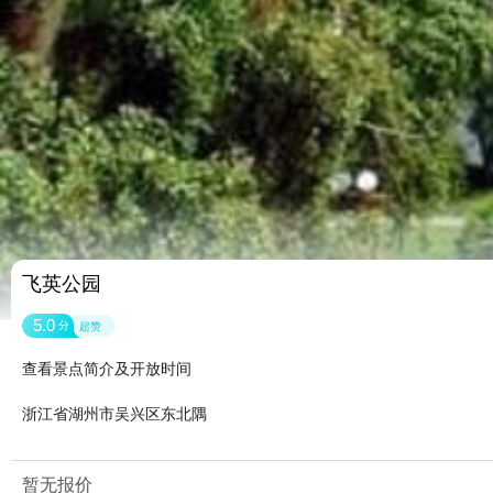
飞英公园
5.0
分
超赞
查看景点简介及开放时间
浙江省湖州市吴兴区东北隅
暂无报价