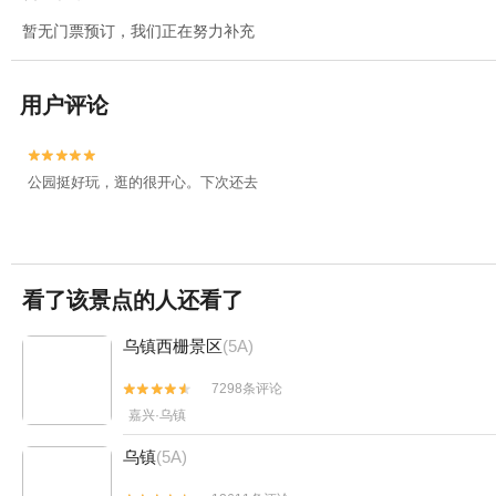
暂无门票预订，我们正在努力补充
用户评论


公园挺好玩，逛的很开心。下次还去
看了该景点的人还看了
乌镇西栅景区
(5A)
7298条评论


嘉兴·乌镇
乌镇
(5A)