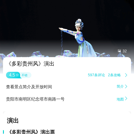


32
《多彩贵州风》演出
4.5
597条评论
2条攻略

分
不错
查看景点简介及开放时间
简介


贵阳市南明区纪念塔市南路一号
地图
演出
《多彩贵州风》演出票