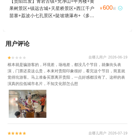
【贵阳出发】青岩古镇+梵净山+甲秀楼+黄
洞+小七孔桥5日游
600
果树景区+镇远古城+天星桥景区+西江千户

¥
起
苗寨+荔波小七孔景区+陡坡塘瀑布+《多彩
贵州风》演出6日游
用户评论
去哪儿用户 2026-06-19


根本就是骗游客的，环境差，场地差，都没几个节目，就像街头表
演，门票还卖这么贵，本来对贵阳印象很好，看完这个节目，简直就
觉得坑游客。马上准备买票离开贵阳，一点好感都没有了。这样的表
演真的拉低城市名片，不知文化部怎么想
去哪儿用户 2026-07-19

